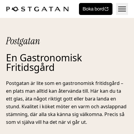
Toggla 
Boka bord
Hem
Postgatan
Maten
En Gastronomisk
Fritidsgård
Meny
Drycken
Postgatan är lite som en gastronomisk fritidsgård –
Catering
Boka bord
en plats man alltid kan återvända till. Här kan du ta
ett glas, äta något riktigt gott eller bara landa en
Öppettider
stund. Kvalitet i köket möter en varm och avslappnad
stämning, där alla ska känna sig välkomna. Precis så
som vi själva vill ha det när vi går ut.
Jobba hos oss