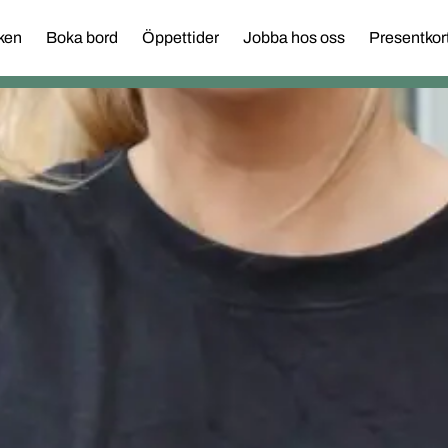
ken
Boka bord
Öppettider
Jobba hos oss
Presentkor